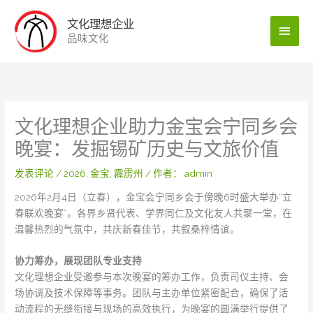
跳
主
文化理想企业
至
品味文化
内
菜
容
单
文化理想企业助力金宝会宁同乡会
晚宴：发掘锡矿历史与文旅价值
发表评论
/
2026
,
金宝
,
霹雳州
/ 作者：
admin
2026年2月4日（立春），金宝会宁同乡会于傍晚6时盛大举办“立
春联欢晚宴”。各界乡贤代表、学界同仁及文化友人共聚一堂，在
温馨热烈的气氛中，共庆新春佳节，共叙桑梓情谊。
协力筹办，展现团队专业支持
文化理想企业受邀参与本次晚宴的筹办工作，负责司仪主持、会
场协调及技术保障等事务。团队与主办单位紧密配合，确保了活
动流程的无缝衔接与现场的高效执行，为晚宴的圆满举行提供了