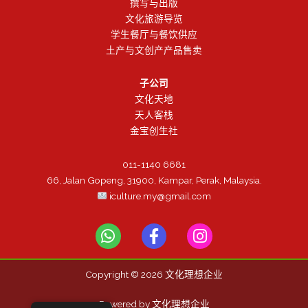
撰写与出版
文化旅游导览
学生餐厅与餐饮供应
土产与文创产产品售卖
子公司
文化天地
天人客栈
金宝创生社
011-1140 6681
66, Jalan Gopeng, 31900, Kampar, Perak, Malaysia.
iculture.my@gmail.com
W
F
I
h
a
n
a
c
s
Copyright © 2026 文化理想企业
t
e
t
s
b
a
Powered by 文化理想企业