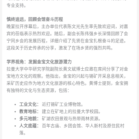
专业支持。
慎终追远，回顾会馆奋斗历程
晚宴拉开序幕后，主办单位代表陈文光先生率先致欢迎词，对嘉
宾的莅临表示热烈欢迎。随后，副会长陈伟强乡长深情回顾了会
宁同乡会的发展历程，详细介绍了先贤在金宝扎根奋斗的足迹。
这段关于历史传承的分享，激发了在场乡贤的强烈共鸣。
学界视角：发掘金宝文化旅游潜力
拉曼大学中华研究学院副院长黄文斌博士应邀在席间分享了对金
宝地方文化的观察。他指出，金宝的兴起与锡矿开采息息相关，
采矿历史应作为地方文化旅游的核心特色。黄博士提到，金宝拥
有独特的文化与生态资源，包括：
工业文化：
近打锡矿工业博物馆。
教育地标：
建立在矿地上的拉曼大学校园。
多元地貌：
矿湖农田景观与热带雨林资源。
人文底蕴：
百年古庙、乡团会馆、华人新村及原住民村
落。