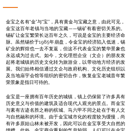
金宝之名有“金”与“宝”，具有黄金与宝藏之意，由此可见，
金宝这百年老镇与当地的宝藏——锡矿有着密切关系的。
锡矿让金宝繁荣长达百年之久，可说是金宝的主要经济命
脉。虽然
锡价
于1985年崩盘，令金宝的
经济
陷入低迷，锡
矿业的辉煌也一去不复返，但这不代表金宝的繁华景象也
永远成为过去式。如今，文化理想企业（文企）的朋友发
起将老城镇的历史文化转为旅游业，以带动地方经济的发
展。我们始终相信通过文企与政府机构、文化历史组织以
及当地庙宇会馆等组织的密切合作，恢复金宝老城昔年繁
荣景象是指日可待的。
金宝是一座拥有百年历史的城镇，镇上仍保留了许多具有
历史意义与
价值
的建筑及
适合现代人观光的景点。而金宝
与素有古迹名胜之称的槟城、马六甲不同之处在于有人文
与自然融和的环境。由于金宝城市化的程度较为缓慢，尚
有许多原始山林未被开发，因此可以在金宝享受大自然的
馈赠。此外，金宝商业重利的气息较弱，人们可以在金宝