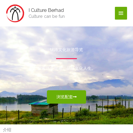
Skip
Main
I Culture Berhad
to
Culture can be fun
content
Men
锡路文化旅游导览
探索历史世界。品味文化人生。
浏览配套
介绍