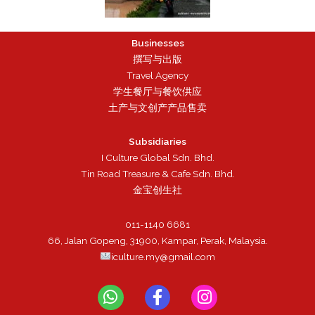
Businesses
撰写与出版
Travel Agency
学生餐厅与餐饮供应
土产与文创产产品售卖
Subsidiaries
I Culture Global Sdn. Bhd.
Tin Road Treasure & Cafe Sdn. Bhd.
金宝创生社
011-1140 6681
66, Jalan Gopeng, 31900, Kampar, Perak, Malaysia.
iculture.my@gmail.com
W
F
I