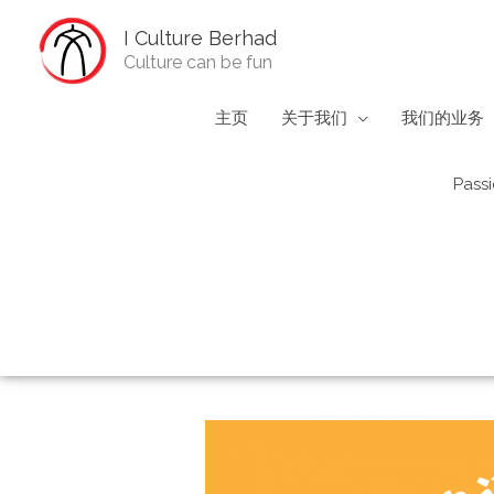
Skip
I Culture Berhad
to
Culture can be fun
content
主页
关于我们
我们的业务
Passi